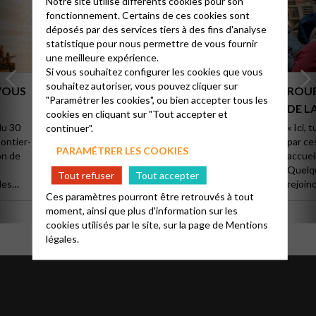
Notre site utilise différents cookies pour son
fonctionnement. Certains de ces cookies sont
déposés par des services tiers à des fins d'analyse
statistique pour nous permettre de vous fournir
une meilleure expérience.
Si vous souhaitez configurer les cookies que vous
souhaitez autoriser, vous pouvez cliquer sur
-VOUS
MOUVEMENT DES MINISTRES EN
ROUB
"Paramétrer les cookies", ou bien accepter tous les
NORD-NORMANDIE
DE L
cookies en cliquant sur "Tout accepter et
du 30
Comme chaque été, des ministres rejoignent
« Ici, 
continuer".
ontier-
la Région Nord-Normandie tandis que
par ce
PARAMÉTRER LES COOKIES
on de
d'autres la quittent pour rejoindre de
accuei
nouveaux ministères ou partir en retraite.
Quelqu
Tout refuser
Tout accepter
des
Cliquez ici pour connaître le détail du
rejoin
Ces paramètres pourront être retrouvés à tout
anisé
mouvement pastoral et découvrez les
que lo
moment, ainsi que plus d'information sur les
nouveaux visages de la Région !
de sui
cookies utilisés par le site, sur la page de
Mentions
l’actu
légales.
des pra
depuis 
durée 